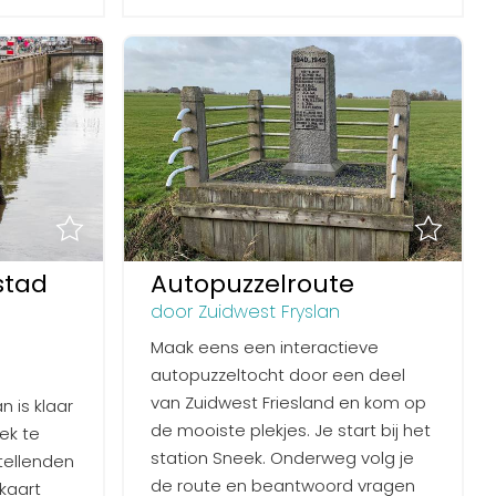
stad
Autopuzzelroute
door Zuidwest Fryslan
Maak eens een interactieve
autopuzzeltocht door een deel
van Zuidwest Friesland en kom op
n is klaar
de mooiste plekjes. Je start bij het
ek te
station Sneek. Onderweg volg je
tellenden
de route en beantwoord vragen
kaart