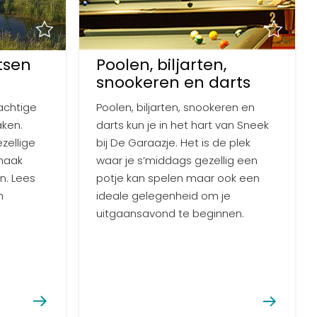
tsen
Poolen, biljarten,
snookeren en darts
achtige
Poolen, biljarten, snookeren en
aken.
darts kun je in het hart van Sneek
zellige
bij De Garaazje. Het is de plek
rmaak
waar je s’middags gezellig een
n. Lees
potje kan spelen maar ook een
n
ideale gelegenheid om je
uitgaansavond te beginnen.