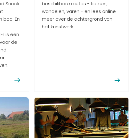
tad Sneek
beschikbare routes - fietsen,
et
wandelen, varen - en lees online
 bod. En
meer over de achtergrond van
het kunstwerk.
 Er is een
voor de
end
or
ven.