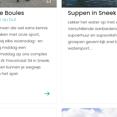
e Boules
Suppen in Sneek
e au but
Lekker het water op met 
sen die wel eens kennis
Verschillende aanbieders
aken met onze sport,
supverhuur en supworksh
wij elke woensdag- en
groepen geven! Kijk snel b
g middag een
watersport....
gsmiddag op ons complex
W. Frisostraat 114 in Sneek.
en kunnen je wegwijs
 het spel.