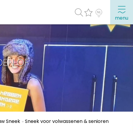
menu
agenda
Veel bezochte pagina's:
DEN OF
Top 10 leuke dingen
Vakantie vieren in Sneek
Uitgaan in Sneek
Overnachten in Sneek
Citygame Escapegame Sneek
Webcams
uw Sneek
Sneek voor volwassenen & senioren
De leukste routes