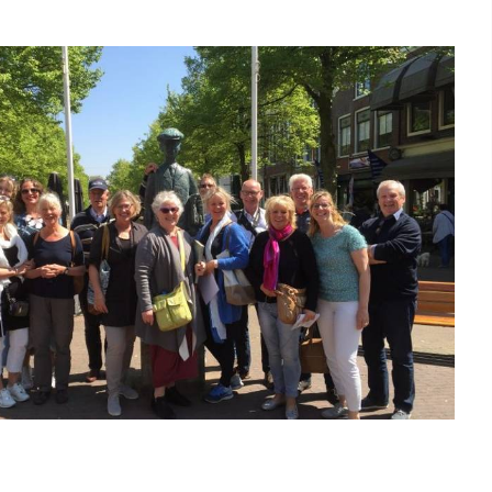
Interactieve plattegrond van
Sneek
Winkelen in Sneek
Bootverhuur