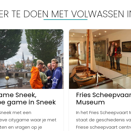
 ER TE DOEN MET VOLWASSEN I
ame Sneek,
Fries Scheepvaar
e game in Sneek
Museum
Sneek met een
In het Fries Scheepvaar
ieve citygame waar je met
staat de geschiedenis v
en en vragen op je
Friese scheepvaart centr