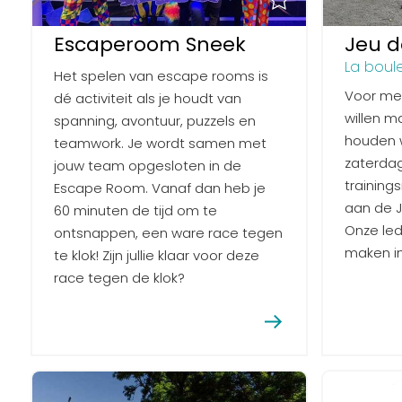
Escaperoom Sneek
Jeu d
La boul
Het spelen van escape rooms is
Voor men
dé activiteit als je houdt van
willen m
spanning, avontuur, puzzels en
houden 
teamwork. Je wordt samen met
zaterda
jouw team opgesloten in de
trainin
Escape Room. Vanaf dan heb je
aan de J.
60 minuten de tijd om te
Onze led
ontsnappen, een ware race tegen
maken in
te klok! Zijn jullie klaar voor deze
race tegen de klok?