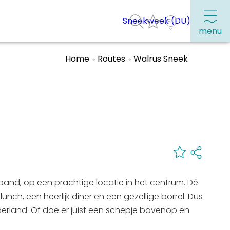
Sneekweek (DU)
menu
Home
Routes
Walrus Sneek
Frequently visited pages:
Citymap
Sneek with children
VVV Sneek
Walking and cycling
l pand, op een prachtige locatie in het centrum. Dé
Places of interest
lunch, een heerlijk diner en een gezellige borrel. Dus
derland. Of doe er juist een schepje bovenop en