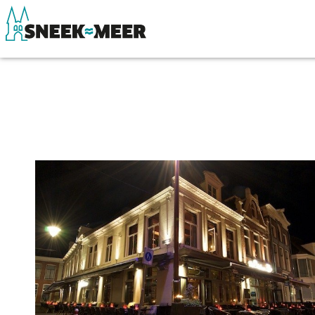
About Sneek
See & do
Information
Eat, drink & do
Visit Sneek
Watersports
Highlights
Where to stay
Places of interest
Shopping