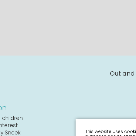
Out and
on
 children
interest
This website uses cooki
ity Sneek