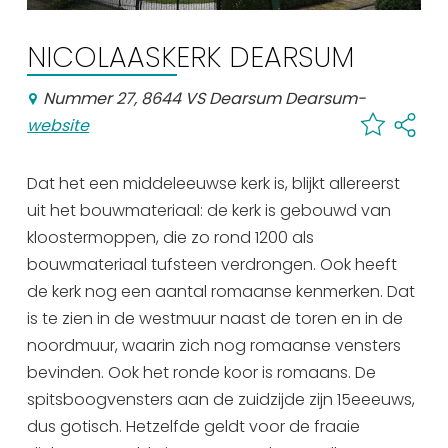
Shopping
NICOLAASKERK DEARSUM
Events calender
Nummer 27, 8644 VS Dearsum Dearsum
-
website
Frequently visited pages:
Citymap
Dat het een middeleeuwse kerk is, blijkt allereerst
Sneek with children
uit het bouwmateriaal: de kerk is gebouwd van
VVV Sneek
kloostermoppen, die zo rond 1200 als
Walking and cycling
bouwmateriaal tufsteen verdrongen. Ook heeft
Places of interest
de kerk nog een aantal romaanse kenmerken. Dat
is te zien in de westmuur naast de toren en in de
noordmuur, waarin zich nog romaanse vensters
bevinden. Ook het ronde koor is romaans. De
spitsboogvensters aan de zuidzijde zijn 15eeeuws,
dus gotisch. Hetzelfde geldt voor de fraaie