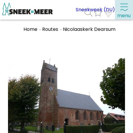
Sneekweek (DU)
menu
Home
Routes
Nicolaaskerk Dearsum
About Sneek
Information
Visit Sneek
Highlights
Places of interest
See & do
Eat, drink & do
Watersports
Where to stay