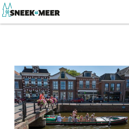
Entdecken Sie Sneek
Sehen & Erle
Informationen
Essen, Trinke
Sneek besuchen
Wassersport
Highlights
Übernachten
Sehenswürdigkeiten
Einkaufen