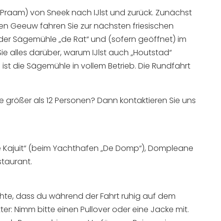
Praam) von Sneek nach IJlst und zurück. Zunächst
en Geeuw fahren Sie zur nächsten friesischen
i der Sägemühle „de Rat“ und (sofern geöffnet) im
Sie alles darüber, warum IJlst auch „Houtstad“
ist die Sägemühle in vollem Betrieb. Die Rundfahrt
ppe größer als 12 Personen? Dann kontaktieren Sie uns
De Kajuit“ (beim Yachthafen „De Domp“), Dompleane
staurant.
achte, dass du während der Fahrt ruhig auf dem
er: Nimm bitte einen Pullover oder eine Jacke mit.