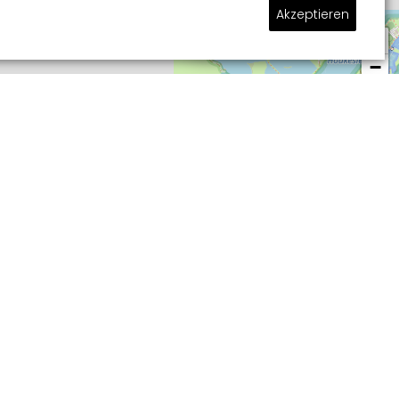
Akzeptieren
Stellen Sie Ihre Frage
+
−
m wasserreichen Sneek