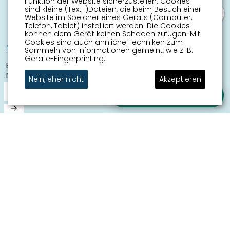
Funktion der Website sicherzustellen. Cookies
sind kleine (Text-)Dateien, die beim Besuch einer
Website im Speicher eines Geräts (Computer,
Telefon, Tablet) installiert werden. Die Cookies
können dem Gerät keinen Schaden zufügen. Mit
Cookies sind auch ähnliche Techniken zum
Newsletter
Sammeln von Informationen gemeint, wie z. B.
Geräte-Fingerprinting.
Bleiben Sie informiert über die
neuesten Aktivitäten
Nein, eher nicht
Akzeptieren
Stellen Sie Ihre Frage
Informationen
Sneek mit Kinder
Sehenswürdigkeiten
Erreichbarkeit
Routen
Stadtplan
Veranstaltungskalender