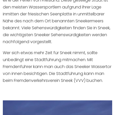
eine der Perlen von Friesland. Diese gesellige Stadt ist
Einkaufen
den meisten Wassersportlern aufgrund ihrer Lage
inmitten der friesischen Seenplatte in unmittelbarer
Veranstaltungskalender
Nähe des nach dem Ort benannten Sneekermeers
bekannt. Viele Sehenswürdigkeiten finden Sie in Sneek,
Häufig besuchte Seiten:
die wichtigsten Sneeker Sehenswürdigkeiten werden
nachfolgend vorgestellt.
Stadtplan
Sneek mit Kinder
Wer sich etwas mehr Zeit für Sneek nimmt, sollte
VVV Sneek
unbedingt eine Stadtführung mitmachen. Mit
Drahtloses Internet
Fremdenführer kann man auch das Sneeker Wassertor
Sehenswürdigkeiten
von innen besichtigen. Die Stadtführung kann man
beim Fremdenverkehrsverein Sneek (VVV) buchen.