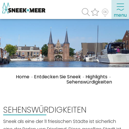
menu
Entdecken Sie Sneek
Informationen
Sneek besuchen
Highlights
Home
Entdecken Sie Sneek
Highlights
Sehenswürdigkeiten
Sehenswürdigkeiten
Sehen & Erleben
Essen, Trinken, Ausgehen
SEHENSWÜRDIGKEITEN
Wassersport
Sneek als eine der 11 friesischen Städte ist sicherlich
Übernachten