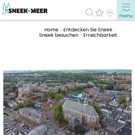
menu
Home
Entdecken Sie Sneek
Sneek besuchen
Erreichbarkeit
Entdecken Sie Sneek
Informationen
Sneek besuchen
Highlights
Sehenswürdigkeiten
Sehen & Erleben
Essen, Trinken, Ausgehen
Wassersport
Übernachten