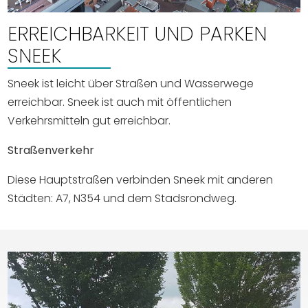
Einkaufen
ERREICHBARKEIT UND PARKEN
Veranstaltungskalender
SNEEK
Sneek ist leicht über Straßen und Wasserwege
Häufig besuchte Seiten:
erreichbar. Sneek ist auch mit öffentlichen
Stadtplan
Verkehrsmitteln gut erreichbar.
Sneek mit Kinder
Straßenverkehr
VVV Sneek
Drahtloses Internet
Diese Hauptstraßen verbinden Sneek mit anderen
Sehenswürdigkeiten
Städten: A7, N354 und dem Stadsrondweg.