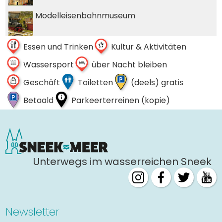
Modelleisenbahnmuseum
Sneeker Rathaus
Essen und Trinken
Kultur & Aktivitäten
Wassersport
über Nacht bleiben
St. Martinskirche
Geschäft
Toiletten
(deels) gratis
Betaald
Parkeerterreinen (kopie)
Sneeker Streichelzoo
Epemastat
Unterwegs im wasserreichen Sneek
Wasserturm
Destillerie Beerenburg
Newsletter