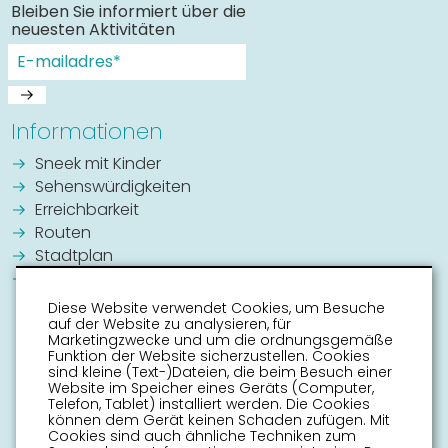
Bleiben Sie informiert über die
Festung der Fortuna, 11Fontänen
neuesten Aktivitäten
Theater Sneek
Informationen
Nationale Denkmäler Sneek
Sneek mit Kinder
Sehenswürdigkeiten
Mühlen um Sneek
Erreichbarkeit
Routen
Stadtplan
Wilhelmina Park
Veranstaltungskalender
Diese Website verwendet Cookies, um Besuche
auf der Website zu analysieren, für
Kostenlose Toilette
Marketingzwecke und um die ordnungsgemäße
Funktion der Website sicherzustellen. Cookies
Openbaar toilet
sind kleine (Text-)Dateien, die beim Besuch einer
Website im Speicher eines Geräts (Computer,
Telefon, Tablet) installiert werden. Die Cookies
Gratis toilet (kopie)
können dem Gerät keinen Schaden zufügen. Mit
Cookies sind auch ähnliche Techniken zum