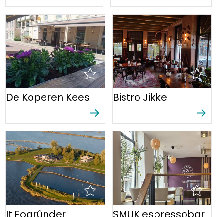
De Koperen Kees
Bistro Jikke
It Foarûnder
SMUK espressobar