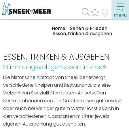
menu
Home
Sehen & Erleben
Essen, trinken & ausgehen
Entdecken Sie Sneek
Informationen
ESSEN, TRINKEN & AUSGEHEN
Sneek besuchen
Stimmungsvoll geniessen in sneek
Highlights
Die historische Altstadt von Sneek beherbergt
Sehenswürdigkeiten
verschiedene Kneipen und Restaurants, die eine
Vielzahl von Spezialitäten bieten. An schwülen
Sehen & Erleben
Sommerabenden sind die Caféterrassen gut besetzt,
Essen, Trinken, Ausgehen
aber auch bei weniger gutem Wetter lässt es sich in
Wassersport
den verschiedenen Gaststätten mit ihrer jeweils
Übernachten
eigenen Ausstrahlung gut aushalten.