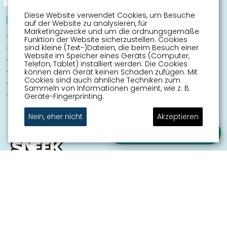
Diese Website verwendet Cookies, um Besuche
Informationen
auf der Website zu analysieren, für
Marketingzwecke und um die ordnungsgemäße
Sneek mit Kinder
Funktion der Website sicherzustellen. Cookies
Sehenswürdigkeiten
sind kleine (Text-)Dateien, die beim Besuch einer
Website im Speicher eines Geräts (Computer,
Erreichbarkeit
Telefon, Tablet) installiert werden. Die Cookies
Routen
können dem Gerät keinen Schaden zufügen. Mit
Cookies sind auch ähnliche Techniken zum
Stadtplan
Sammeln von Informationen gemeint, wie z. B.
Veranstaltungskalender
Geräte-Fingerprinting.
Nein, eher nicht
Akzeptieren
Stellen Sie Ihre Frage