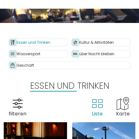
Einkaufen
Veranstaltungskalender
Häufig besuchte Seiten:
Essen und Trinken
Kultur & Aktivitäten
Stadtplan
Wassersport
über Nacht bleiben
Sneek mit Kinder
Geschäft
VVV Sneek
Drahtloses Internet
ESSEN UND TRINKEN
Sehenswürdigkeiten
filteren
Liste
Karte