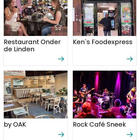
Restaurant Onder
Ken`s Foodexpress
de Linden
by OAK
Rock Café Sneek