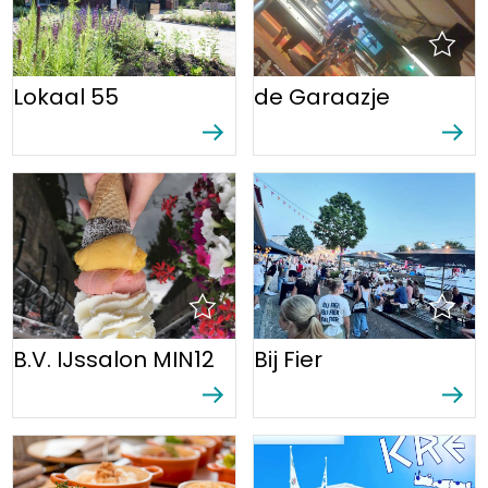
Lokaal 55
de Garaazje
B.V. IJssalon MIN12
Bij Fier