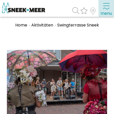
menu
Home
Aktivitäten
Swingterrasse Sneek
Entdecken Sie Sneek
Informationen
Sneek besuchen
Highlights
Sehenswürdigkeiten
Sehen & Erleben
Essen, Trinken, Ausgehen
Wassersport
Übernachten