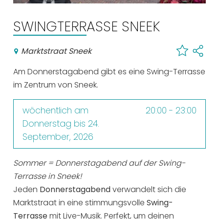
Einkaufen
SWINGTERRASSE SNEEK
Veranstaltungskalender
Marktstraat Sneek
Häufig besuchte Seiten:
Am Donnerstagabend gibt es eine Swing-Terrasse
Stadtplan
im Zentrum von Sneek.
Sneek mit Kinder
VVV Sneek
wöchentlich am
20:00 - 23:00
Donnerstag bis 24.
Drahtloses Internet
September, 2026
Sehenswürdigkeiten
Sommer = Donnerstagabend auf der Swing-
Terrasse in Sneek!
Jeden
Donnerstagabend
verwandelt sich die
Marktstraat in eine stimmungsvolle
Swing-
Terrasse
mit Live-Musik. Perfekt, um deinen