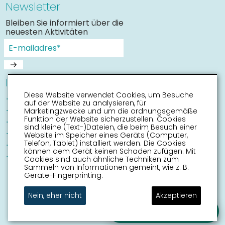
Newsletter
Bleiben Sie informiert über die
neuesten Aktivitäten
Informationen
Diese Website verwendet Cookies, um Besuche
Sneek mit Kinder
auf der Website zu analysieren, für
Sehenswürdigkeiten
Marketingzwecke und um die ordnungsgemäße
Funktion der Website sicherzustellen. Cookies
Erreichbarkeit
sind kleine (Text-)Dateien, die beim Besuch einer
Routen
Website im Speicher eines Geräts (Computer,
Telefon, Tablet) installiert werden. Die Cookies
Stadtplan
können dem Gerät keinen Schaden zufügen. Mit
Veranstaltungskalender
Cookies sind auch ähnliche Techniken zum
Sammeln von Informationen gemeint, wie z. B.
Geräte-Fingerprinting.
Nein, eher nicht
Akzeptieren
Stellen Sie Ihre Frage