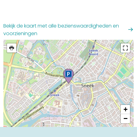
Einkaufen
Veranstaltungskalender
Bekijk de kaart met alle bezienswaardigheden en
voorzieningen
Häufig besuchte Seiten:
Stadtplan
Sneek mit Kinder
VVV Sneek
Drahtloses Internet
Sehenswürdigkeiten
+
−