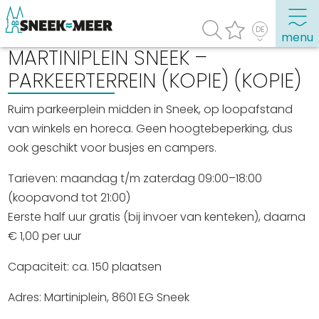
menu
MARTINIPLEIN SNEEK –
PARKEERTERREIN (KOPIE) (KOPIE)
Entdecken Sie Sneek
Ruim parkeerplein midden in Sneek, op loopafstand
Informationen
van winkels en horeca. Geen hoogtebeperking, dus
ook geschikt voor busjes en campers.
Sneek besuchen
Highlights
Tarieven: maandag t/m zaterdag 09:00–18:00
Sehenswürdigkeiten
(koopavond tot 21:00)
Eerste half uur gratis (bij invoer van kenteken), daarna
Sehen & Erleben
€ 1,00 per uur
Essen, Trinken, Ausgehen
Capaciteit: ca. 150 plaatsen
Wassersport
Adres: Martiniplein, 8601 EG Sneek
Übernachten