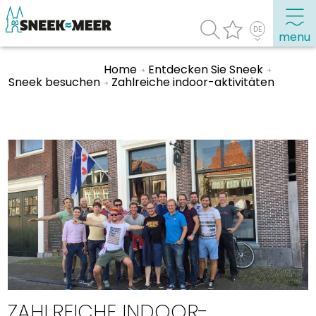
menu
Home
Entdecken Sie Sneek
Sneek besuchen
Zahlreiche indoor-aktivitäten
Entdecken Sie Sneek
Informationen
Sneek besuchen
Highlights
Sehenswürdigkeiten
Sehen & Erleben
Essen, Trinken, Ausgehen
Wassersport
Übernachten
ZAHLREICHE INDOOR-