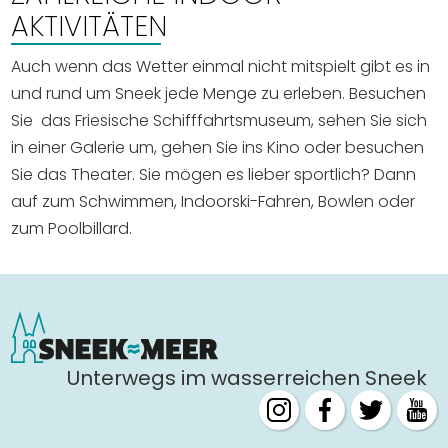
Einkaufen
AKTIVITÄTEN
Veranstaltungskalender
Auch wenn das Wetter einmal nicht mitspielt gibt es in
und rund um Sneek jede Menge zu erleben. Besuchen
Sie das Friesische Schifffahrtsmuseum, sehen Sie sich
Häufig besuchte Seiten:
in einer Galerie um, gehen Sie ins Kino oder besuchen
Stadtplan
Sie das Theater. Sie mögen es lieber sportlich? Dann
Sneek mit Kinder
auf zum Schwimmen, Indoorski-Fahren, Bowlen oder
VVV Sneek
zum Poolbillard.
Drahtloses Internet
Sehenswürdigkeiten
Unterwegs im wasserreichen Sneek