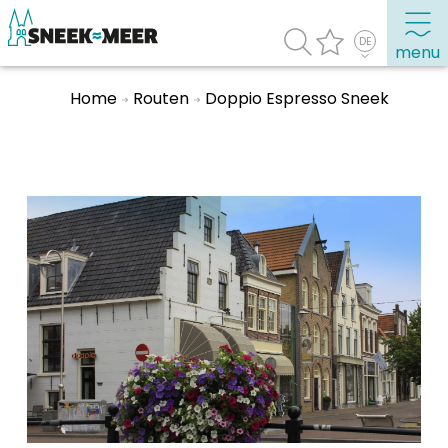
menu
Home
Routen
Doppio Espresso Sneek
Entdecken Sie Sneek
Informationen
Sneek besuchen
Highlights
Sehenswürdigkeiten
Sehen & Erleben
Essen, Trinken, Ausgehen
Wassersport
Übernachten