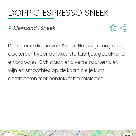
Einkaufen
DOPPIO ESPRESSO SNEEK
Veranstaltungskalender
Kleinzand 1 Sneek
Häufig besuchte Seiten:
De lekkerste koffie van Sneek! Natuurlijk kun je hier
Stadtplan
ook terecht voor de lekkerste taartjes, gebak lunch
Sneek mit Kinder
en broodjes. Ook staan er diverse soorten bier,
VVV Sneek
wijn en smoothies op de kaart die je kunt
Drahtloses Internet
combineren met een lekker borrelplankje.
Sehenswürdigkeiten