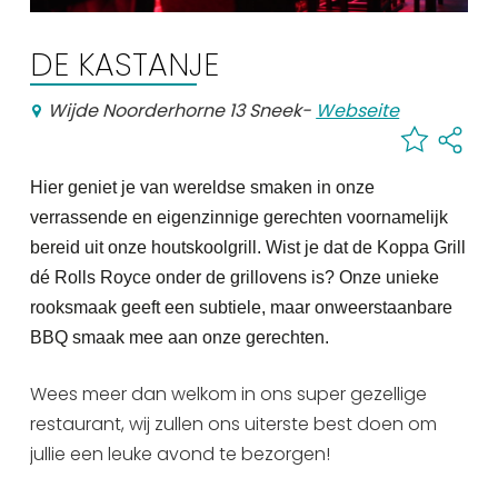
Einkaufen
DE KASTANJE
Veranstaltungskalender
Wijde Noorderhorne 13 Sneek
-
Webseite
Häufig besuchte Seiten:
Stadtplan
Hier geniet je van wereldse smaken in onze
Sneek mit Kinder
verrassende en eigenzinnige gerechten voornamelijk
VVV Sneek
bereid uit onze houtskoolgrill. Wist je dat de Koppa Grill
dé Rolls Royce onder de grillovens is? Onze unieke
Drahtloses Internet
rooksmaak geeft een subtiele, maar onweerstaanbare
Sehenswürdigkeiten
BBQ smaak mee aan onze gerechten.
Wees meer dan welkom in ons super gezellige
restaurant, wij zullen ons uiterste best doen om
jullie een leuke avond te bezorgen!