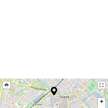
maken in onze verrassende en eigenzinnige gerechten
voornamelijk bereid uit onze houtskoolgrill. Wist je dat de
Koppa Grill dé Rolls Royce onder de grillovens is? Onze
unieke rooksmaak geeft een subtiele, maar onweerstaanbare
BBQ smaak mee aan onze gerechten.
Wees meer dan welkom in ons super gezellige restaurant, wij
zullen ons uiterste best doen om jullie een leuke avond te
bezorgen!
+