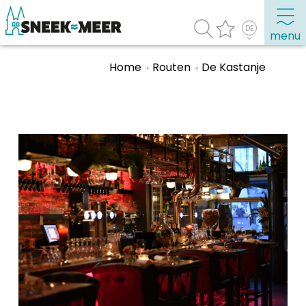
menu
Home
Routen
De Kastanje
Entdecken Sie Sneek
Informationen
Sneek besuchen
Highlights
Sehenswürdigkeiten
Sehen & Erleben
Essen, Trinken, Ausgehen
Wassersport
Übernachten