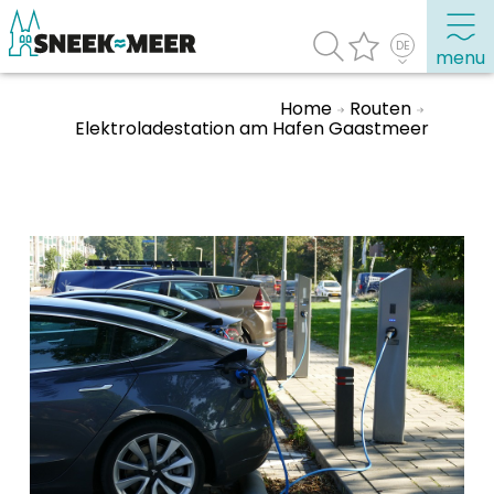
menu
Home
Routen
Elektroladestation am Hafen Gaastmeer
Entdecken Sie Sneek
Informationen
Sneek besuchen
Highlights
Sehenswürdigkeiten
Sehen & Erleben
Essen, Trinken, Ausgehen
Wassersport
Übernachten