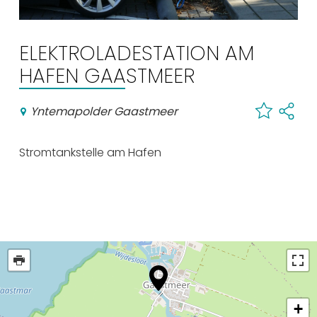
Einkaufen
Veranstaltungskalender
ELEKTROLADESTATION AM
HAFEN GAASTMEER
Häufig besuchte Seiten:
Yntemapolder Gaastmeer
Stadtplan
Sneek mit Kinder
Stromtankstelle am Hafen
VVV Sneek
Drahtloses Internet
Sehenswürdigkeiten
+