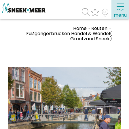
menu
Home
Routen
Fußgängerbrücken Handel & Wandel(
Grootzand Sneek)
Entdecken Sie Sneek
Informationen
Sneek besuchen
Highlights
Sehenswürdigkeiten
Sehen & Erleben
Essen, Trinken, Ausgehen
Wassersport
Übernachten