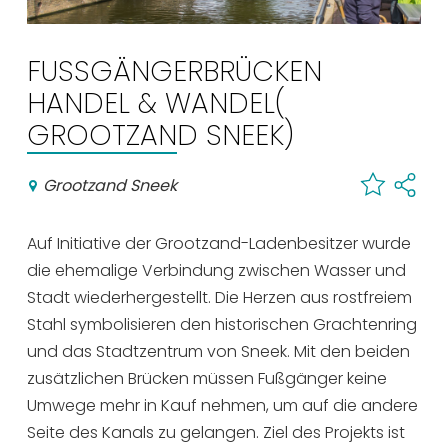
Einkaufen
Veranstaltungskalender
FUSSGÄNGERBRÜCKEN H
ANDEL & WANDEL( G
Häufig besuchte Seiten:
ROOTZAND SNEEK)
Stadtplan
Grootzand Sneek
Sneek mit Kinder
VVV Sneek
Auf Initiative der Grootzand-Ladenbesitzer wurde
Drahtloses Internet
die ehemalige Verbindung zwischen Wasser und
Sehenswürdigkeiten
Stadt wiederhergestellt. Die Herzen aus rostfreiem
Stahl symbolisieren den historischen Grachtenring
und das Stadtzentrum von Sneek. Mit den beiden
zusätzlichen Brücken müssen Fußgänger keine
Umwege mehr in Kauf nehmen, um auf die andere
Seite des Kanals zu gelangen. Ziel des Projekts ist