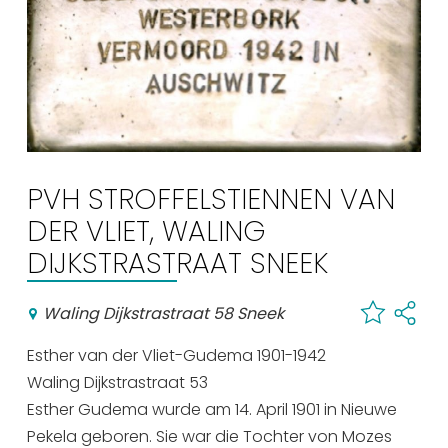
Einkaufen
Veranstaltungskalender
Häufig besuchte Seiten:
Stadtplan
PVH STROFFELSTIENNEN VAN
Sneek mit Kinder
DER VLIET, WALING
VVV Sneek
Drahtloses Internet
DIJKSTRASTRAAT SNEEK
Sehenswürdigkeiten
Waling Dijkstrastraat 58 Sneek
Esther van der Vliet-Gudema 1901-1942
Waling Dijkstrastraat 53
Esther Gudema wurde am 14. April 1901 in Nieuwe
Pekela geboren. Sie war die Tochter von Mozes