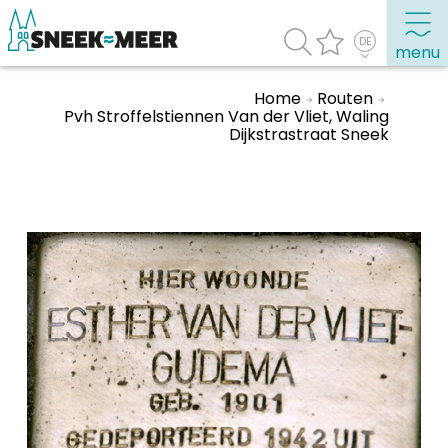
menu
Home
Routen
Pvh Stroffelstiennen Van der Vliet, Waling
Dijkstrastraat Sneek
Entdecken Sie Sneek
Informationen
Sneek besuchen
Highlights
Sehenswürdigkeiten
Sehen & Erleben
Essen, Trinken, Ausgehen
Wassersport
Übernachten