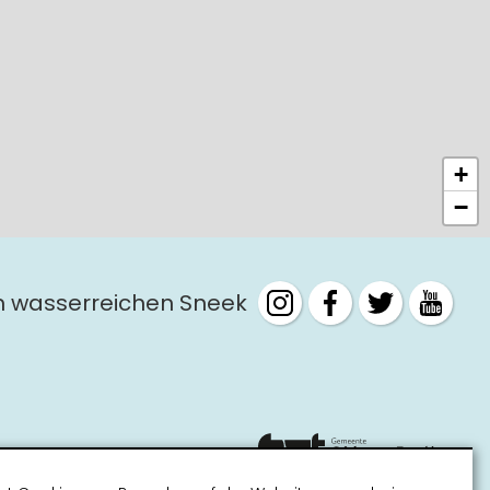
+
−
m wasserreichen Sneek