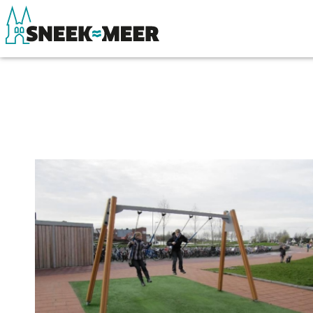
Entdecken Sie Sneek
Sehen & Erle
Informationen
Essen, Trinke
Sneek besuchen
Wassersport
Highlights
Übernachten
Sehenswürdigkeiten
Einkaufen