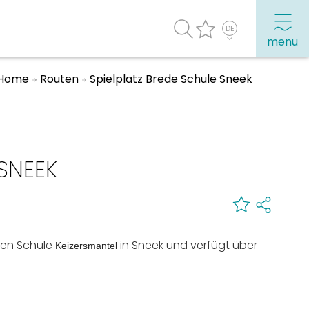
menu
Home
Routen
Spielplatz Brede Schule Sneek
Häufig besuchte Seiten:
Stadtplan
 SNEEK
Sneek mit Kinder
VVV Sneek
Drahtloses Internet
iten Schule
in Sneek und verfügt über
Sehenswürdigkeiten
Keizersmantel