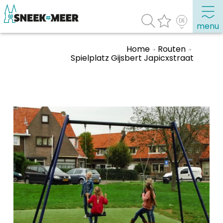
menu
Home
Routen
Spielplatz Gijsbert Japicxstraat
Entdecken Sie Sneek
Informationen
Sneek besuchen
Highlights
Sehenswürdigkeiten
Sehen & Erleben
Essen, Trinken, Ausgehen
Wassersport
Übernachten