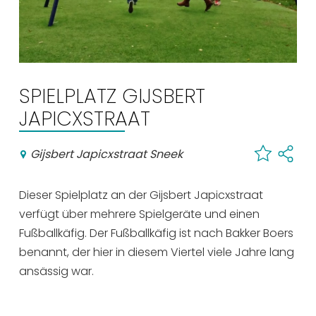
Einkaufen
Veranstaltungskalender
Häufig besuchte Seiten:
SPIELPLATZ GIJSBERT
JAPICXSTRAAT
Stadtplan
Sneek mit Kinder
Gijsbert Japicxstraat Sneek
VVV Sneek
Drahtloses Internet
Dieser Spielplatz an der Gijsbert Japicxstraat
Sehenswürdigkeiten
verfügt über mehrere Spielgeräte und einen
Fußballkäfig. Der Fußballkäfig ist nach Bakker Boers
benannt, der hier in diesem Viertel viele Jahre lang
ansässig war.