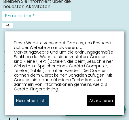
Bleiben Sie informiert über die
neuesten Aktivitäten
Informationen
Diese Website verwendet Cookies, um Besuche
Sneek mit Kinder
auf der Website zu analysieren, für
Sehenswürdigkeiten
Marketingzwecke und um die ordnungsgemäße
Funktion der Website sicherzustellen. Cookies
Erreichbarkeit
sind kleine (Text-)Dateien, die beim Besuch einer
Routen
Website im Speicher eines Geräts (Computer,
Telefon, Tablet) installiert werden. Die Cookies
Stadtplan
können dem Gerät keinen Schaden zufügen. Mit
Veranstaltungskalender
Cookies sind auch ähnliche Techniken zum
Sammeln von Informationen gemeint, wie z. B.
Geräte-Fingerprinting.
Nein, eher nicht
Akzeptieren
Stellen Sie Ihre Frage