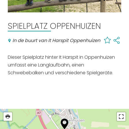
Einkaufen
Veranstaltungskalender
SPIELPLATZ OPPENHUIZEN
Häufig besuchte Seiten:
In de buurt van It Harspit Oppenhuizen
Stadtplan
Sneek mit Kinder
Dieser Spielplatz hinter It Harspit in Oppenhuizen
VVV Sneek
umfasst eine Langlaufbahn, einen
Schwebebalken und verschiedene Spielgeräte.
Drahtloses Internet
Sehenswürdigkeiten