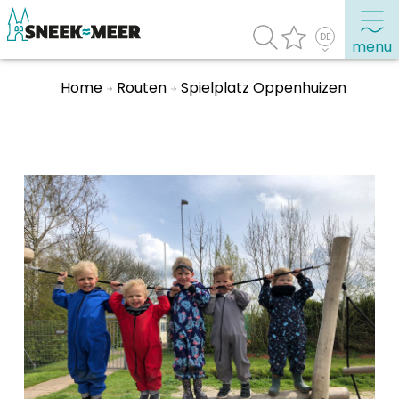
menu
Home
Routen
Spielplatz Oppenhuizen
Entdecken Sie Sneek
Informationen
Sneek besuchen
Highlights
Sehenswürdigkeiten
Sehen & Erleben
Essen, Trinken, Ausgehen
Wassersport
Übernachten