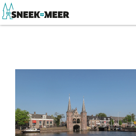
Entdecken Sie Sneek
Sehen & Erle
Informationen
Essen, Trinke
Sneek besuchen
Wassersport
Highlights
Übernachten
Sehenswürdigkeiten
Einkaufen