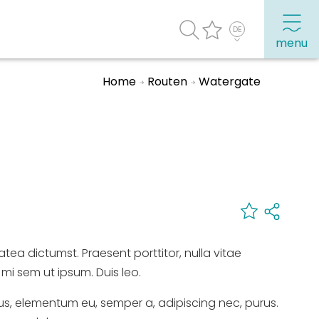
menu
Home
Routen
Watergate
Häufig besuchte Seiten:
Stadtplan
Sneek mit Kinder
VVV Sneek
Drahtloses Internet
latea dictumst. Praesent porttitor, nulla vitae
Sehenswürdigkeiten
 mi sem ut ipsum. Duis leo.
us, elementum eu, semper a, adipiscing nec, purus.