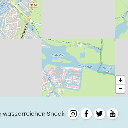
+
−
m wasserreichen Sneek