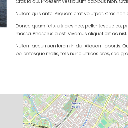
Cras id dui. Praesent vestibulum dapibus nibh. Cra
Nullam quis ante. Aliquam erat volutpat. Cras non 
Donec quam felis, ultricies nec, pellentesque eu
massa. Phasellus a est. Vivamus aliquet elit ac nisl.
Nullam accumsan lorem in dui. Aliquam lobortis. Qu
pellentesque mollis, felis nunc ultrices eros, sed g