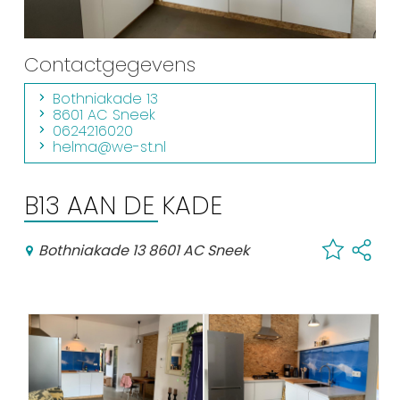
Einkaufen
Veranstaltungskalender
Contactgegevens
Bothniakade 13
Häufig besuchte Seiten:
8601 AC Sneek
0624216020
Stadtplan
helma@we-st.nl
Sneek mit Kinder
B13 AAN DE KADE
VVV Sneek
Drahtloses Internet
Bothniakade 13 8601 AC Sneek
Sehenswürdigkeiten