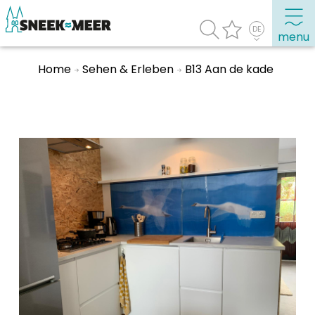
menu
Home
Sehen & Erleben
B13 Aan de kade
Entdecken Sie Sneek
Informationen
Sneek besuchen
Highlights
Sehenswürdigkeiten
Sehen & Erleben
Essen, Trinken, Ausgehen
Wassersport
Übernachten