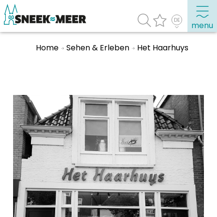
menu
Home
Sehen & Erleben
Het Haarhuys
Entdecken Sie Sneek
Informationen
Sneek besuchen
Highlights
Sehenswürdigkeiten
Sehen & Erleben
Essen, Trinken, Ausgehen
Wassersport
Übernachten