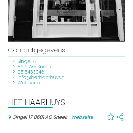
Einkaufen
Veranstaltungskalender
Häufig besuchte Seiten:
Stadtplan
Contactgegevens
Sneek mit Kinder
Singel 17
VVV Sneek
8601 AG Sneek
0515433046
Drahtloses Internet
info@hethaarhuys.nl
Webseite
Sehenswürdigkeiten
HET HAARHUYS
Singel 17 8601 AG Sneek
-
Webseite