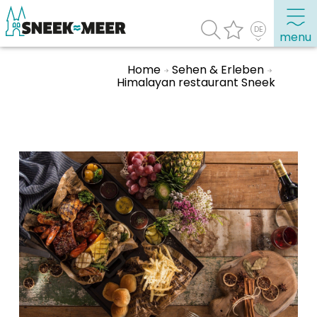
menu
Home
Sehen & Erleben
Himalayan restaurant Sneek
Entdecken Sie Sneek
Informationen
Sneek besuchen
Highlights
Sehenswürdigkeiten
Sehen & Erleben
Essen, Trinken, Ausgehen
Wassersport
Übernachten