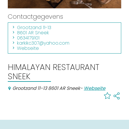
Einkaufen
Contactgegevens
Veranstaltungskalender
Grootzand 11-13
8601 AR Sneek
Häufig besuchte Seiten:
0634179101
karkikc307@yahoo.com
Stadtplan
Webseite
Sneek mit Kinder
VVV Sneek
HIMALAYAN RESTAURANT
Drahtloses Internet
SNEEK
Sehenswürdigkeiten
Grootzand 11-13 8601 AR Sneek
-
Webseite