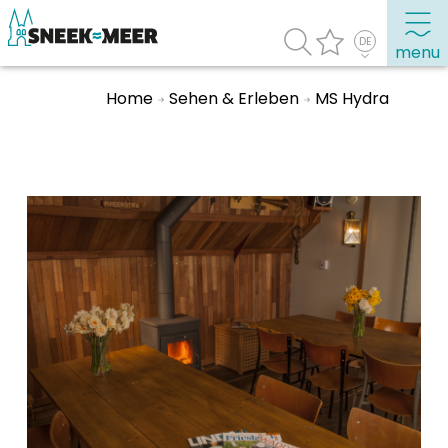
menu
Home
Sehen & Erleben
MS Hydra
Entdecken Sie Sneek
Informationen
Sneek besuchen
Highlights
Sehenswürdigkeiten
Sehen & Erleben
Essen, Trinken, Ausgehen
Wassersport
Übernachten