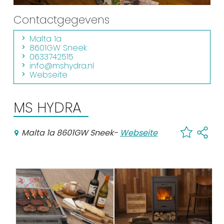
Einkaufen
Contactgegevens
Veranstaltungskalender
Malta 1a
8601GW Sneek
0633742515
Häufig besuchte Seiten:
info@mshydra.nl
Webseite
Stadtplan
Sneek mit Kinder
MS HYDRA
VVV Sneek
Drahtloses Internet
Malta 1a 8601GW Sneek
-
Webseite
Sehenswürdigkeiten