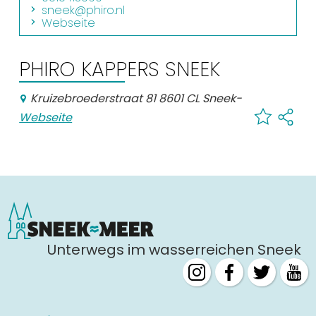
Einkaufen
sneek@phiro.nl
Webseite
Veranstaltungskalender
PHIRO KAPPERS SNEEK
Häufig besuchte Seiten:
Kruizebroederstraat 81 8601 CL Sneek
-
Stadtplan
Webseite
Sneek mit Kinder
VVV Sneek
Drahtloses Internet
Sehenswürdigkeiten
Unterwegs im wasserreichen Sneek