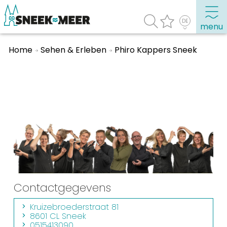
menu
Home
Sehen & Erleben
Phiro Kappers Sneek
Entdecken Sie Sneek
Informationen
Sneek besuchen
Highlights
Sehenswürdigkeiten
Sehen & Erleben
Essen, Trinken, Ausgehen
Contactgegevens
Wassersport
Kruizebroederstraat 81
Übernachten
8601 CL Sneek
0515413090