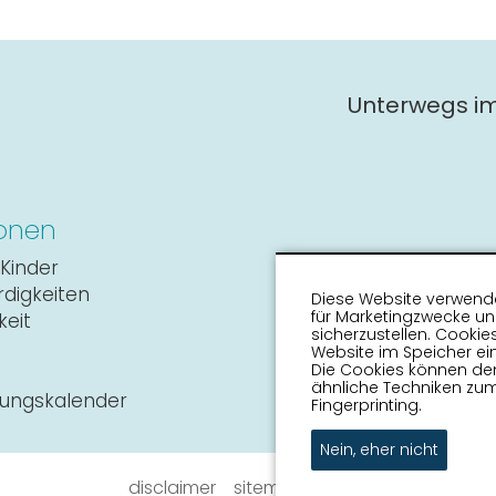
Unterwegs i
onen
Kinder
digkeiten
Diese Website verwende
für Marketingzwecke u
keit
sicherzustellen. Cookie
Website im Speicher ein
Die Cookies können de
ähnliche Techniken zum
tungskalender
Fingerprinting.
Nein, eher nicht
disclaimer
sitemap