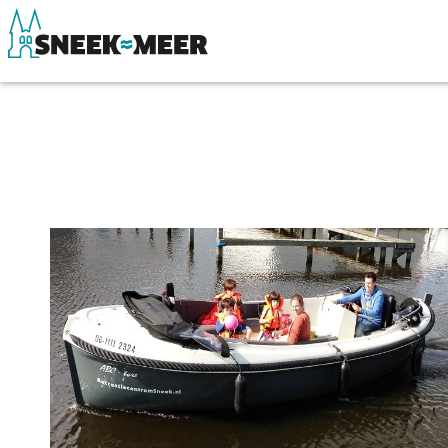
Entdecken Sie Sneek
Sehen & Erle
Informationen
Essen, Trinke
Sneek besuchen
Wassersport
Highlights
Übernachten
Sehenswürdigkeiten
Einkaufen