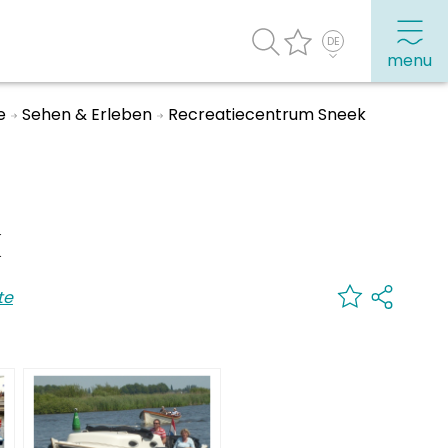
menu
e
Sehen & Erleben
Recreatiecentrum Sneek
Häufig besuchte Seiten:
Stadtplan
K
Sneek mit Kinder
VVV Sneek
te
Drahtloses Internet
Sehenswürdigkeiten