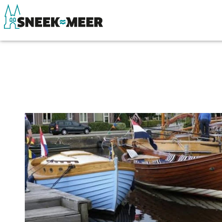
Entdecken Sie Sneek
Sehen & Erle
Informationen
Essen, Trinke
Sneek besuchen
Wassersport
Highlights
Übernachten
Sehenswürdigkeiten
Einkaufen