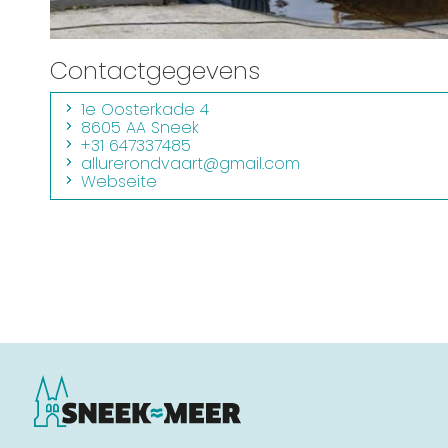
Contactgegevens
1e Oosterkade 4
8605 AA Sneek
+31 647337485
allurerondvaart@gmail.com
Webseite