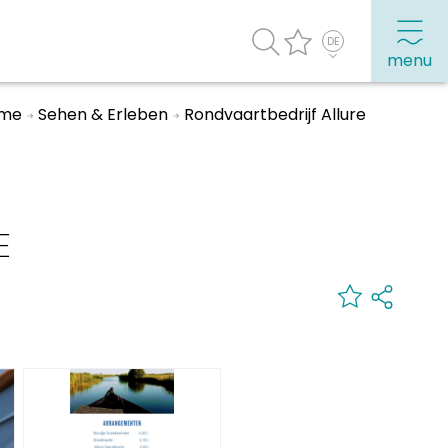
menu
me
Sehen & Erleben
Rondvaartbedrijf Allure
Häufig besuchte Seiten:
Stadtplan
E
Sneek mit Kinder
VVV Sneek
Drahtloses Internet
Sehenswürdigkeiten