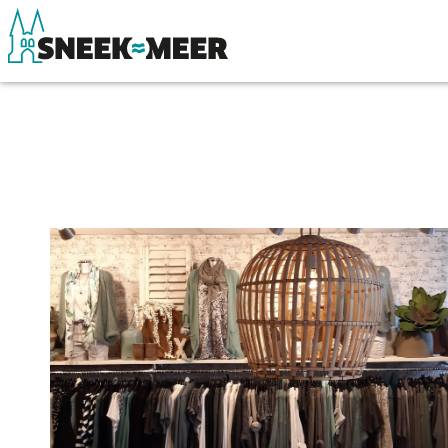
Entdecken Sie Sneek
Sehen & Erle
Informationen
Essen, Trinke
Sneek besuchen
Wassersport
Highlights
Übernachten
Sehenswürdigkeiten
Einkaufen