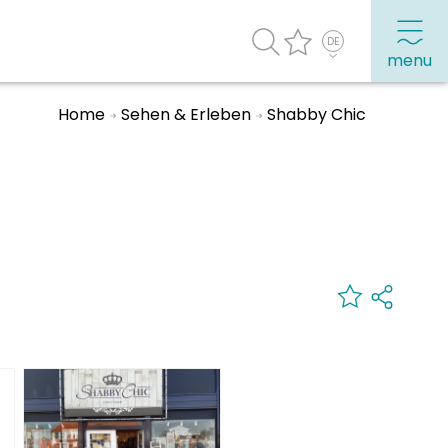
menu
Home
Sehen & Erleben
Shabby Chic
Häufig besuchte Seiten:
Stadtplan
Sneek mit Kinder
VVV Sneek
Drahtloses Internet
Sehenswürdigkeiten