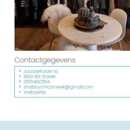
Contactgegevens
Jousterkade 1a
8601 BN Sneek
0515460354
shabbychic1sneek@gmail.com
Webseite