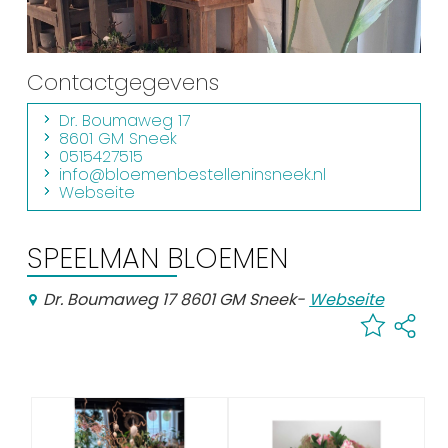
Einkaufen
Veranstaltungskalender
Contactgegevens
Dr. Boumaweg 17
Häufig besuchte Seiten:
8601 GM Sneek
0515427515
Stadtplan
info@bloemenbestelleninsneek.nl
Webseite
Sneek mit Kinder
VVV Sneek
SPEELMAN BLOEMEN
Drahtloses Internet
Sehenswürdigkeiten
Dr. Boumaweg 17 8601 GM Sneek
-
Webseite