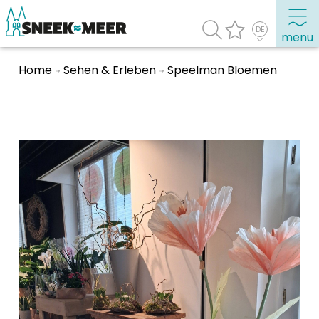
menu
Home
Sehen & Erleben
Speelman Bloemen
Entdecken Sie Sneek
Informationen
Sneek besuchen
Highlights
Sehenswürdigkeiten
Sehen & Erleben
Essen, Trinken, Ausgehen
Wassersport
Übernachten