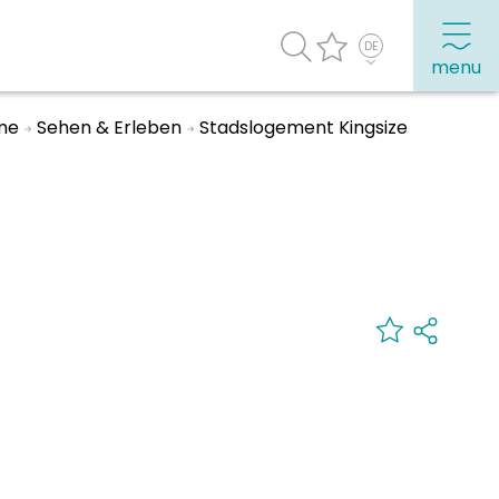
menu
me
Sehen & Erleben
Stadslogement Kingsize
Häufig besuchte Seiten:
Stadtplan
Sneek mit Kinder
VVV Sneek
Drahtloses Internet
Sehenswürdigkeiten