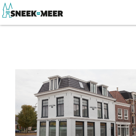
Entdecken Sie Sneek
Sehen & Erle
Informationen
Essen, Trinke
Sneek besuchen
Wassersport
Highlights
Übernachten
Sehenswürdigkeiten
Einkaufen