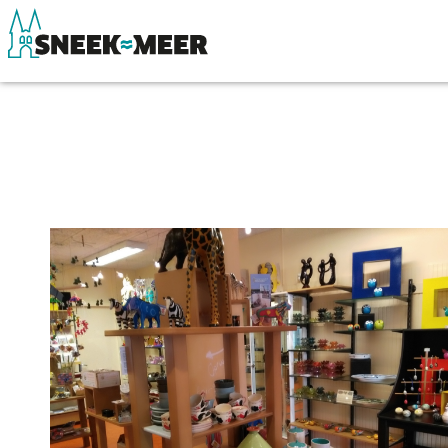
Entdecken Sie Sneek
Sehen & Erle
Informationen
Essen, Trinke
Sneek besuchen
Wassersport
Highlights
Übernachten
Sehenswürdigkeiten
Einkaufen