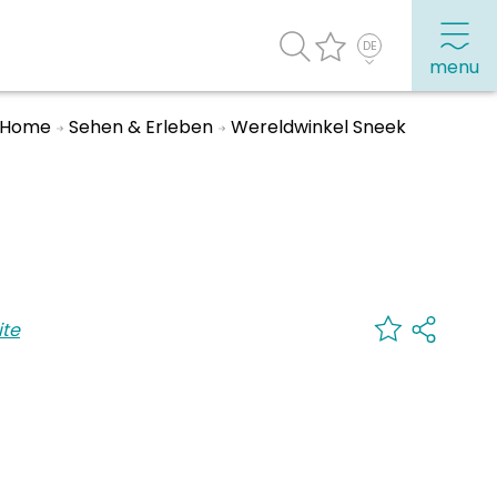
menu
Home
Sehen & Erleben
Wereldwinkel Sneek
Häufig besuchte Seiten:
Stadtplan
Sneek mit Kinder
VVV Sneek
te
Drahtloses Internet
Sehenswürdigkeiten