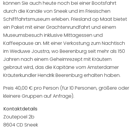
Einkaufen
können Sie auch heute noch bei einer Bootsfahrt
durch die Kanäle von Sneek und im Friesischen
Veranstaltungskalender
Schifffahrtsmuseum erleben. Friesland op Maat bietet
ein Paket mit einer Grachtenrundfahrt und einem
Museumsbesuch inklusive Mittagessen und
Häufig besuchte Seiten:
Kaffeepause an. Mit einer Verkostung zum Nachtisch
Stadtplan
im Weduwe Joustra, wo Beerenburg seit mehr als 150
Sneek mit Kinder
Jahren nach einem Geheimrezept mit Kräutern
VVV Sneek
gebraut wird, das die Kapitäne vom Amsterdamer
Kräuterkundler Hendrik Beerenburg erhalten haben.
Drahtloses Internet
Sehenswürdigkeiten
Preis 40,00 € pro Person (für 10 Personen, größere oder
kleinere Gruppen auf Anfrage).
Kontaktdetails
Zoutepoel 2b
8604 CD Sneek