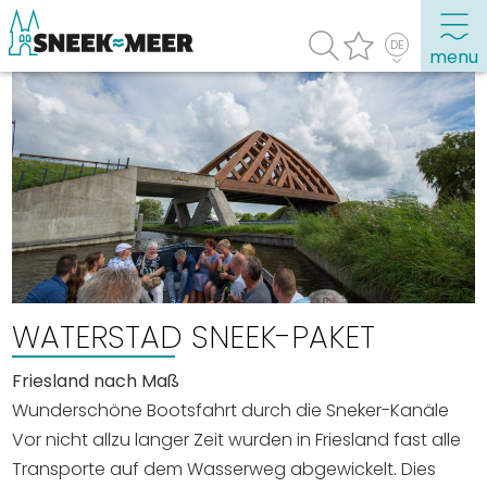
menu
Entdecken Sie Sneek
Informationen
Sneek besuchen
Highlights
Sehenswürdigkeiten
WATERSTAD SNEEK-PAKET
Sehen & Erleben
Friesland nach Maß
Essen, Trinken, Ausgehen
Wunderschöne Bootsfahrt durch die Sneker-Kanäle
Wassersport
Vor nicht allzu langer Zeit wurden in Friesland fast alle
Übernachten
Transporte auf dem Wasserweg abgewickelt. Dies