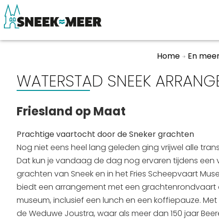
Home
En mee
WATERSTAD SNEEK ARRANG
Over Sneek
Winkelen, uitg
Uitgelicht
Eten, drinken & 
Friesland op Maat
Praktische informatie
Watersport
Prachtige vaartocht door de Sneker grachten
Toeristische informatie
Overnachten
Nog niet eens heel lang geleden ging vrijwel alle trans
Bezienswaardigheden
Winkelen
Dat kun je vandaag de dag nog ervaren tijdens een 
grachten van Sneek en in het Fries Scheepvaart Mus
biedt een arrangement met een grachtenrondvaart 
museum, inclusief een lunch en een koffiepauze. Met al
de Weduwe Joustra, waar als meer dan 150 jaar Be