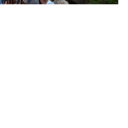
Interactieve plattegrond van
Sneek
Winkelen in Sneek
Bootverhuur