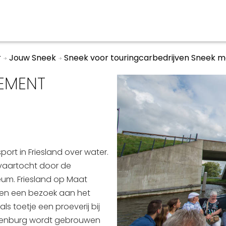
r
Jouw Sneek
Sneek voor touringcarbedrijven Sneek 
EMENT
aan en doen
En meer
UIT
uitgaan
Arrangementen
Jouw Sneek
De Friese meren
port in Friesland over water.
Other languages
vaartocht door de
eum. Friesland op Maat
en een bezoek aan het
s toetje een proeverij bij
erenburg wordt gebrouwen