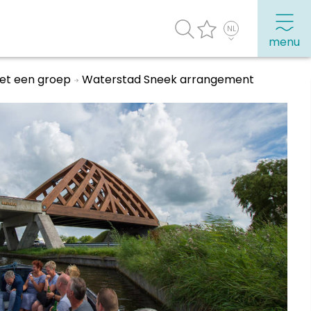
menu
met een groep
Waterstad Sneek arrangement
agenda
Veel bezochte pagina's:
Top 10 leuke dingen
Vakantie vieren in Sneek
Uitgaan in Sneek
Overnachten in Sneek
Citygame Escapegame Sneek
Webcams
De leukste routes