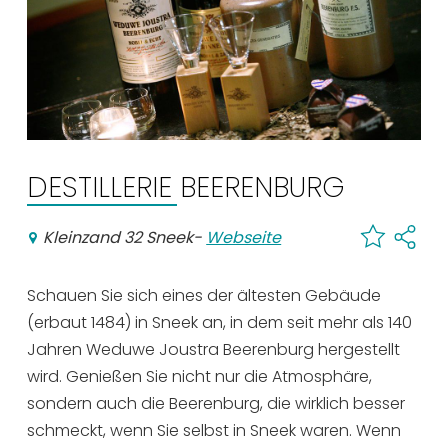
Einkaufen
Veranstaltungskalender
Häufig besuchte Seiten:
Stadtplan
DESTILLERIE BEERENBURG
Sneek mit Kinder
VVV Sneek
Kleinzand 32 Sneek
-
Webseite
Drahtloses Internet
Sehenswürdigkeiten
Schauen Sie sich eines der ältesten Gebäude
(erbaut 1484) in Sneek an, in dem seit mehr als 140
Jahren Weduwe Joustra Beerenburg hergestellt
wird. Genießen Sie nicht nur die Atmosphäre,
sondern auch die Beerenburg, die wirklich besser
schmeckt, wenn Sie selbst in Sneek waren. Wenn