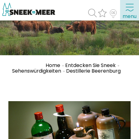
menu
Entdecken Sie Sneek
Informationen
Sneek besuchen
Home
Entdecken Sie Sneek
Sehenswürdigkeiten
Destillerie Beerenburg
Highlights
Sehenswürdigkeiten
Sehen & Erleben
Essen, Trinken, Ausgehen
Wassersport
Übernachten