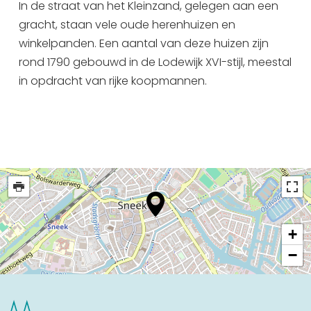
In de straat van het Kleinzand, gelegen aan een
Uitgaan in Sneek
gracht, staan vele oude herenhuizen en
Overnachten in Sneek
winkelpanden. Een aantal van deze huizen zijn
Citygame Escapegame Sneek
rond 1790 gebouwd in de Lodewijk XVI-stijl, meestal
Webcams
in opdracht van rijke koopmannen.
De leukste routes
Interactieve plattegrond van Sneek
Winkelen in Sneek
Bootverhuur
+
−