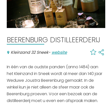
Winkelen
En meer
Arrangementen
Jouw Sneek
BEERENBURG DISTILLEERDERIJ
De Friese meren
Other languages
Kleinzand 32 Sneek
-
website
UITagenda
In één van de oudste panden (anno 1484) aan
het Kleinzand in Sneek wordt al meer dan 140 jaar
Routes
Weduwe Joustra Beerenburg gemaakt. In de
winkel kun je niet alleen de sfeer maar ook de
Beerenburg proeven. Voor een bezoek aan de
Veel bezochte pagina's:
distilleerderij moet u even een afspraak maken.
Top 10 leuke dingen
Vakantie vieren in Sneek