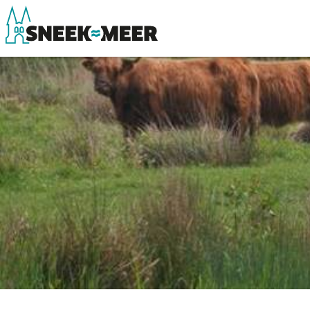
Entdecken Sie Sneek
Sehen & Erle
Informationen
Essen, Trinke
Sneek besuchen
Wassersport
Highlights
Übernachten
Sehenswürdigkeiten
Einkaufen