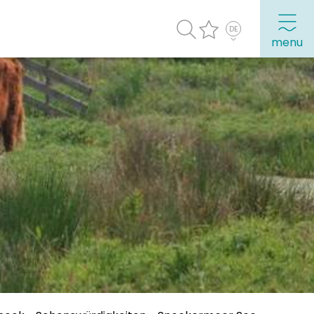
menu
Häufig besuchte Seiten:
Stadtplan
Sneek mit Kinder
VVV Sneek
Drahtloses Internet
Sehenswürdigkeiten