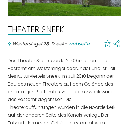
Einkaufen
Veranstaltungskalender
THEATER SNEEK
Häufig besuchte Seiten:
Westersingel 28, Sneek
-
Webseite
Stadtplan
Sneek mit Kinder
Das Theater Sneek wurde 2008 im ehemaligen
VVV Sneek
Postamt am Westersingel gegründet und ist Teil
Drahtloses Internet
des Kulturviertels Sneek. Im Juli 2010 begann der
Sehenswürdigkeiten
Bau des neuen Theaters auf dem Gelände des
ehemaligen Postamtes. Zu diesem Zweck wurde
das Postamt abgerissen. Die
Theateraufführungen wurden in die Noorderkerk
auf der anderen Seite des Kanals verlegt. Der
Entwurf des neuen Gebäudes stammt vom