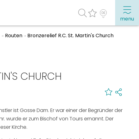
menu
e
Routen
Bronzerelief R.C. St. Martin's Church
Häufig besuchte Seiten:
Stadtplan
RTIN'S CHURCH
Sneek mit Kinder
VVV Sneek
Drahtloses Internet
ünstler ist Gosse Dam. Er war einer der Begründer der
Sehenswürdigkeiten
Chr. wurde er zum Bischof von Tours ernannt. Der
eser Kirche.