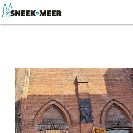
Entdecken Sie Sneek
Sehen & Erle
Informationen
Essen, Trinke
Sneek besuchen
Wassersport
Highlights
Übernachten
Sehenswürdigkeiten
Einkaufen