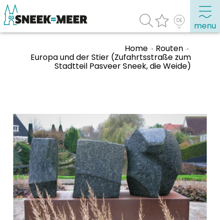
menu
Home
Routen
Europa und der Stier (Zufahrtsstraße zum
Stadtteil Pasveer Sneek, die Weide)
Entdecken Sie Sneek
Informationen
Sneek besuchen
Highlights
Sehenswürdigkeiten
Sehen & Erleben
Essen, Trinken, Ausgehen
Wassersport
Übernachten