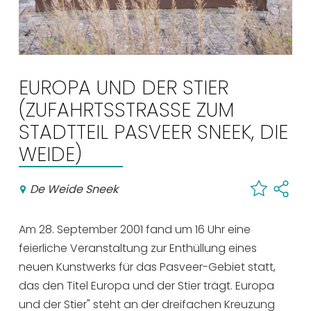
Einkaufen
Veranstaltungskalender
EUROPA UND DER STIER
Häufig besuchte Seiten:
(ZUFAHRTSSTRASSE ZUM S
Stadtplan
TADTTEIL PASVEER SNEEK, DIE W
Sneek mit Kinder
EIDE)
VVV Sneek
Drahtloses Internet
De Weide Sneek
Sehenswürdigkeiten
Am 28. September 2001 fand um 16 Uhr eine
feierliche Veranstaltung zur Enthüllung eines
neuen Kunstwerks für das Pasveer-Gebiet statt,
das den Titel Europa und der Stier trägt. Europa
und der Stier" steht an der dreifachen Kreuzung