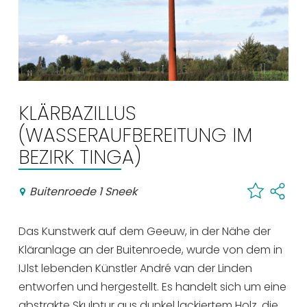
Einkaufen
Veranstaltungskalender
Häufig besuchte Seiten:
KLÄRBAZILLUS
Stadtplan
(WASSERAUFBEREITUNG IM
Sneek mit Kinder
BEZIRK TINGA)
VVV Sneek
Drahtloses Internet
Buitenroede 1 Sneek
Sehenswürdigkeiten
Das Kunstwerk auf dem Geeuw, in der Nähe der
Kläranlage an der Buitenroede, wurde von dem in
IJlst lebenden Künstler André van der Linden
entworfen und hergestellt. Es handelt sich um eine
abstrakte Skulptur aus dunkel lackiertem Holz, die