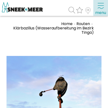
menu
Home
Routen
Klärbazillus (Wasseraufbereitung im Bezirk
Tinga)
Entdecken Sie Sneek
Informationen
Sneek besuchen
Highlights
Sehenswürdigkeiten
Sehen & Erleben
Essen, Trinken, Ausgehen
Wassersport
Übernachten