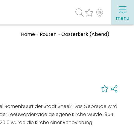
menu
Home
Routen
Oosterkerk (Abend)
Häufig besuchte Seiten:
Stadtplan
Sneek mit Kinder
VVV Sneek
Drahtloses Internet
rtel Bomenbuurt der Stadt Sneek. Das Gebäude wird
Sehenswürdigkeiten
 der Leeuwarderkade gelegene Kirche wurde 1954
 2010 wurde die Kirche einer Renovierung