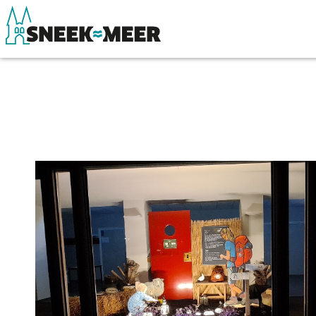
Entdecken Sie Sneek
Sehen & Erle
Informationen
Essen, Trinke
Sneek besuchen
Wassersport
Highlights
Übernachten
Sehenswürdigkeiten
Einkaufen