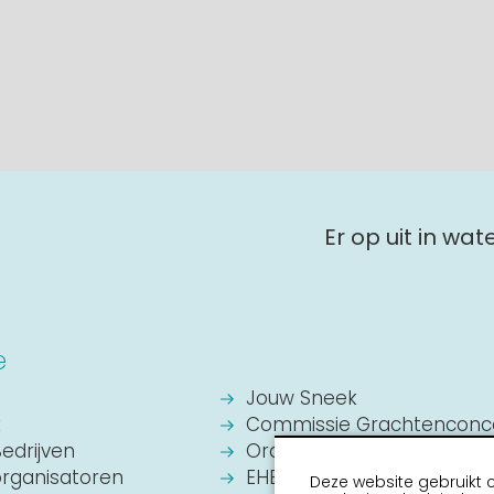
Er op uit in wa
e
Jouw Sneek
k
Commissie Grachtenconc
Bedrijven
Oranje Vereniging Sneek
organisatoren
EHBO Hulpverlening Sneek
Deze website gebruikt 