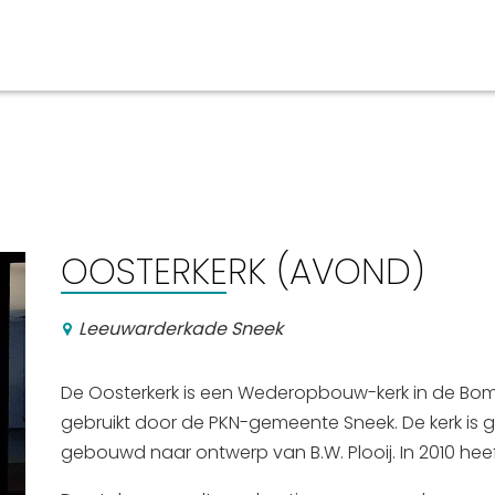
aan en doen
En meer
UIT
uitgaan
Arrangementen
OOSTERKERK (AVOND)
Jouw Sneek
De Friese meren
Leeuwarderkade Sneek
Other languages
De Oosterkerk is een Wederopbouw-kerk in de Bo
gebruikt door de PKN-gemeente Sneek. De kerk is 
gebouwd naar ontwerp van B.W. Plooij. In 2010 hee