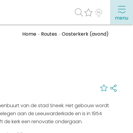
menu
Home
Routes
Oosterkerk (avond)
agenda
Veel bezochte pagina's:
Top 10 leuke dingen
Vakantie vieren in Sneek
Uitgaan in Sneek
Overnachten in Sneek
menbuurt van de stad Sneek. Het gebouw wordt
Citygame Escapegame Sneek
gelegen aan de Leeuwarderkade en is in 1954
Webcams
ft de kerk een renovatie ondergaan.
De leukste routes