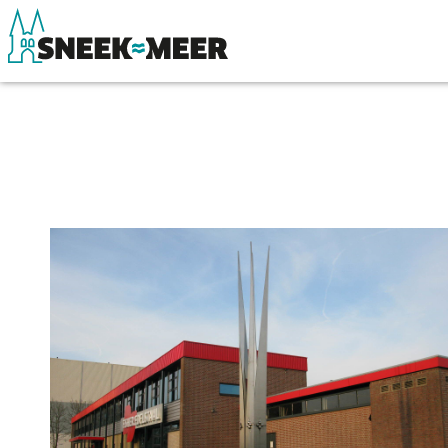
Entdecken Sie Sneek
Sehen & Erle
Informationen
Essen, Trinke
Sneek besuchen
Wassersport
Highlights
Übernachten
Sehenswürdigkeiten
Einkaufen