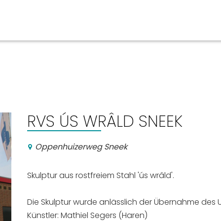
ben
Veranstaltungskalender
n, Ausgehen
RVS ÚS WRÂLD SNEEK
Oppenhuizerweg Sneek
Skulptur aus rostfreiem Stahl 'ús wrâld'.
Die Skulptur wurde anlässlich der Übernahme des U
Künstler: Mathiel Segers (Haren)