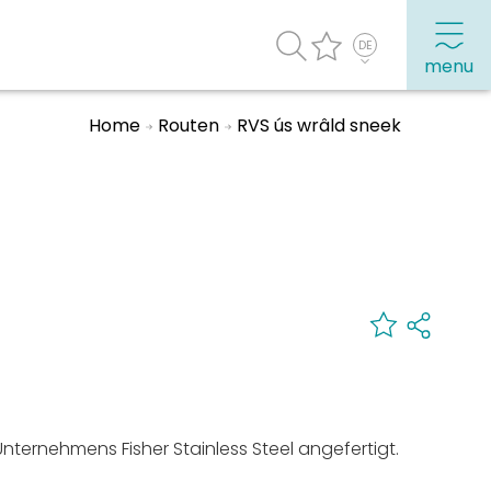
menu
Home
Routen
RVS ús wrâld sneek
Häufig besuchte Seiten:
Stadtplan
Sneek mit Kinder
VVV Sneek
Drahtloses Internet
Sehenswürdigkeiten
nternehmens Fisher Stainless Steel angefertigt.