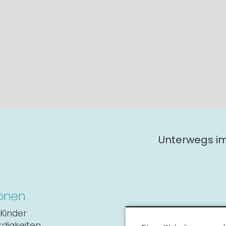
Unterwegs i
onen
Kinder
digkeiten