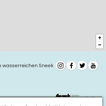
+
−
m wasserreichen Sneek