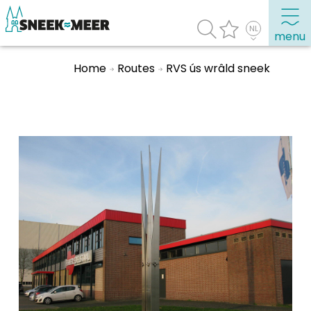
menu
Home
Routes
RVS ús wrâld sneek
Over Sneek
Uitgelicht
Praktische informatie
Toeristische informatie
Bezienswaardigheden
Winkelen, uitgaan en doen
Eten, drinken & uitgaan
Watersport
Overnachten