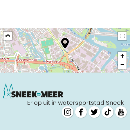
Uitgaan in Sneek
Overnachten in Sneek
Citygame Escapegame Sneek
Webcams
De leukste routes
Interactieve plattegrond van Sneek
+
Winkelen in Sneek
−
Bootverhuur
Er op uit in watersportstad Sneek