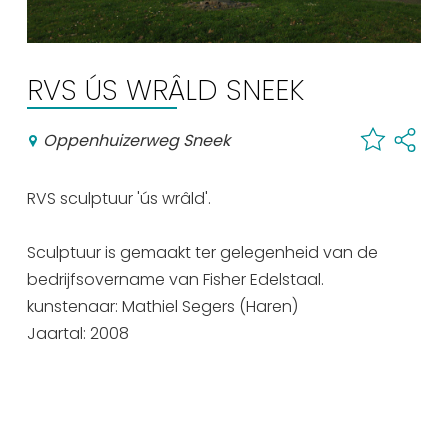
Winkelen
En meer
RVS ÚS WRÂLD SNEEK
Arrangementen
Jouw Sneek
Oppenhuizerweg Sneek
De Friese meren
Other languages
RVS sculptuur 'ús wrâld'.
UITagenda
Sculptuur is gemaakt ter gelegenheid van de
bedrijfsovername van Fisher Edelstaal.
kunstenaar: Mathiel Segers (Haren)
Routes
Jaartal: 2008
Veel bezochte pagina's:
Top 10 leuke dingen
Vakantie vieren in Sneek