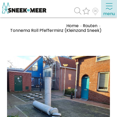
menu
Home
Routen
Tonnema Roll Pfefferminz (Kleinzand Sneek)
Entdecken Sie Sneek
Informationen
Sneek besuchen
Highlights
Sehenswürdigkeiten
Sehen & Erleben
Essen, Trinken, Ausgehen
Wassersport
Übernachten