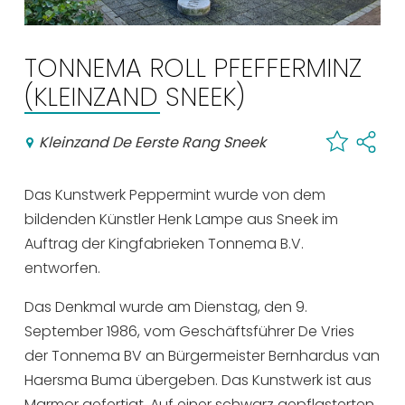
Einkaufen
Veranstaltungskalender
TONNEMA ROLL PFEFFERMINZ
(KLEINZAND SNEEK)
Häufig besuchte Seiten:
Kleinzand De Eerste Rang Sneek
Stadtplan
Sneek mit Kinder
Das Kunstwerk Peppermint wurde von dem
VVV Sneek
bildenden Künstler Henk Lampe aus Sneek im
Drahtloses Internet
Auftrag der Kingfabrieken Tonnema B.V.
Sehenswürdigkeiten
entworfen.
Das Denkmal wurde am Dienstag, den 9.
September 1986, vom Geschäftsführer De Vries
der Tonnema BV an Bürgermeister Bernhardus van
Haersma Buma übergeben. Das Kunstwerk ist aus
Marmor gefertigt. Auf einer schwarz gepflasterten