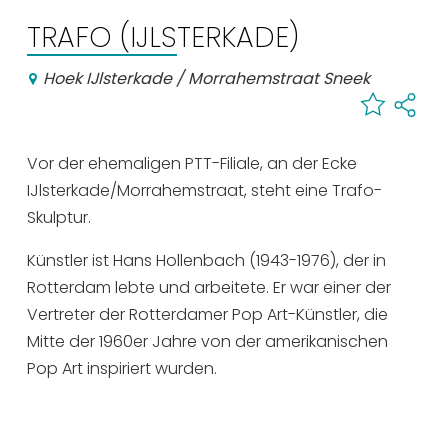
Einkaufen
TRAFO (IJLSTERKADE)
Veranstaltungskalender
Hoek IJlsterkade / Morrahemstraat Sneek
Häufig besuchte Seiten:
Vor der ehemaligen PTT-Filiale, an der Ecke
Stadtplan
IJlsterkade/Morrahemstraat, steht eine Trafo-
Sneek mit Kinder
Skulptur.
VVV Sneek
Drahtloses Internet
Künstler ist Hans Hollenbach (1943-1976), der in
Sehenswürdigkeiten
Rotterdam lebte und arbeitete. Er war einer der
Vertreter der Rotterdamer Pop Art-Künstler, die
Mitte der 1960er Jahre von der amerikanischen
Pop Art inspiriert wurden.