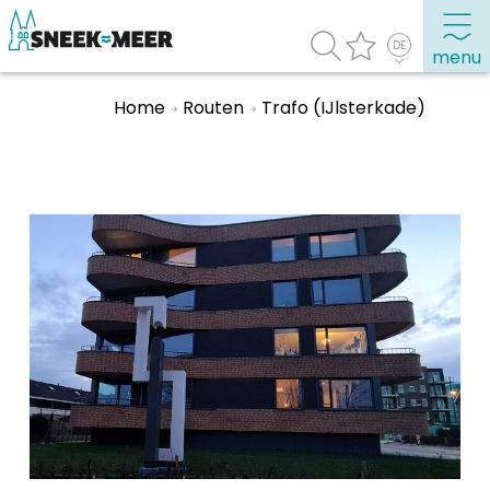
menu
Home
Routen
Trafo (IJlsterkade)
Entdecken Sie Sneek
Informationen
Sneek besuchen
Highlights
Sehenswürdigkeiten
Sehen & Erleben
Essen, Trinken, Ausgehen
Wassersport
Übernachten