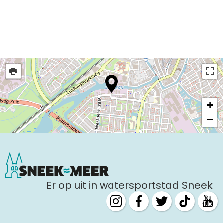
Uitgaan in Sneek
Overnachten in Sneek
Citygame Escapegame Sneek
Webcams
De leukste routes
Interactieve plattegrond van Sneek
Winkelen in Sneek
+
Bootverhuur
−
Er op uit in watersportstad Sneek