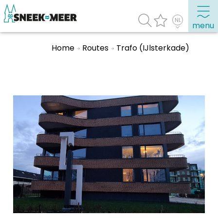
menu
Home
Routes
Trafo (IJlsterkade)
Over Sneek
Uitgelicht
Praktische informatie
Toeristische informatie
Bezienswaardigheden
Winkelen, uitgaan en doen
Eten, drinken & uitgaan
Watersport
Overnachten