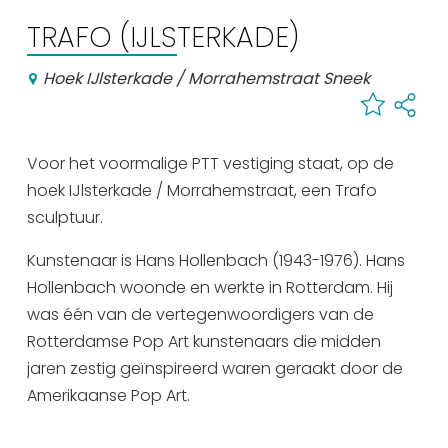
Winkelen
TRAFO (IJLSTERKADE)
En meer
Hoek IJlsterkade / Morrahemstraat Sneek
Arrangementen
Jouw Sneek
De Friese meren
Voor het voormalige PTT vestiging staat, op de
Other languages
hoek IJlsterkade / Morrahemstraat, een Trafo
sculptuur.
UITagenda
Kunstenaar is Hans Hollenbach (1943-1976). Hans
Hollenbach woonde en werkte in Rotterdam. Hij
Routes
was één van de vertegenwoordigers van de
Rotterdamse Pop Art kunstenaars die midden
jaren zestig geïnspireerd waren geraakt door de
Veel bezochte pagina's:
Amerikaanse Pop Art.
Top 10 leuke dingen
Vakantie vieren in Sneek