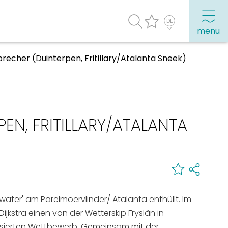
menu
recher (Duinterpen, Fritillary/Atalanta Sneek)
Häufig besuchte Seiten:
Stadtplan
EN, FRITILLARY/ATALANTA
Sneek mit Kinder
VVV Sneek
Drahtloses Internet
Sehenswürdigkeiten
ter' am Parelmoervlinder/ Atalanta enthüllt. Im
kstra einen von der Wetterskip Fryslân in
ierten Wettbewerb. Gemeinsam mit der