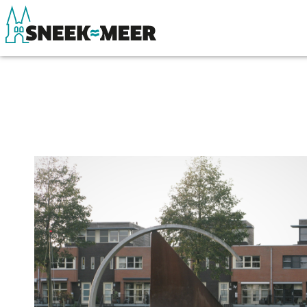
Entdecken Sie Sneek
Sehen & Erle
Informationen
Essen, Trinke
Sneek besuchen
Wassersport
Highlights
Übernachten
Sehenswürdigkeiten
Einkaufen