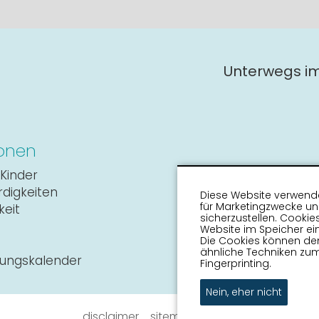
Unterwegs i
onen
Kinder
digkeiten
Diese Website verwende
für Marketingzwecke u
keit
sicherzustellen. Cookie
Website im Speicher ein
Die Cookies können de
ähnliche Techniken zum
tungskalender
Fingerprinting.
Nein, eher nicht
disclaimer
sitemap