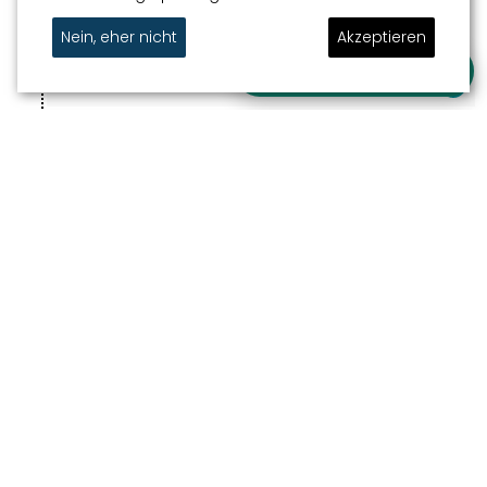
4
TOURIST VI
Nein, eher nicht
Akzeptieren
Jousterkade
Stellen Sie Ihre Frage
5
ÖSTLICHES TOR
Oosterdijk
6
THEATER SNEEK (ABEND)
Westersingel
FINISH