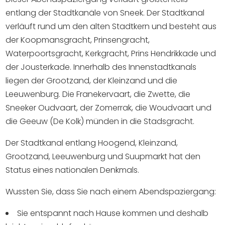
Einkaufen
entlang der Stadtkanäle von Sneek. Der Stadtkanal
verläuft rund um den alten Stadtkern und besteht aus
Veranstaltungskalender
der Koopmansgracht, Prinsengracht,
Waterpoortsgracht, Kerkgracht, Prins Hendrikkade und
Häufig besuchte Seiten:
der Jousterkade. Innerhalb des Innenstadtkanals
liegen der Grootzand, der Kleinzand und die
Stadtplan
Leeuwenburg. Die Franekervaart, die Zwette, die
Sneek mit Kinder
Sneeker Oudvaart, der Zomerrak, die Woudvaart und
VVV Sneek
die Geeuw (De Kolk) münden in die Stadsgracht.
Drahtloses Internet
Sehenswürdigkeiten
Der Stadtkanal entlang Hoogend, Kleinzand,
Grootzand, Leeuwenburg und Suupmarkt hat den
Status eines nationalen Denkmals.
Wussten Sie, dass Sie nach einem Abendspaziergang:
Sie entspannt nach Hause kommen und deshalb