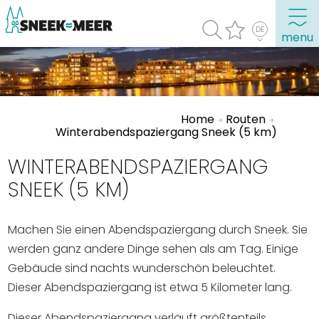
menu
Entdecken Sie Sneek
Home
Routen
Informationen
Winterabendspaziergang Sneek (5 km)
Sneek besuchen
WINTERABENDSPAZIERGANG
Highlights
SNEEK (5 KM)
Sehenswürdigkeiten
Machen Sie einen Abendspaziergang durch Sneek. Sie
Sehen & Erleben
werden ganz andere Dinge sehen als am Tag. Einige
Essen, Trinken, Ausgehen
Gebäude sind nachts wunderschön beleuchtet.
Wassersport
Dieser Abendspaziergang ist etwa 5 Kilometer lang.
Übernachten
Dieser Abendspaziergang verläuft größtenteils