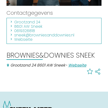
Einkaufen
Contactgegevens
Veranstaltungskalender
Grootzand 24
8601 AW Sneek
Häufig besuchte Seiten:
0619326818
sneek@browniesanddownies.nl
Webseite
Stadtplan
Sneek mit Kinder
BROWNIES&DOWNIES SNEEK
VVV Sneek
Drahtloses Internet
Grootzand 24 8601 AW Sneek
-
Webseite
Sehenswürdigkeiten