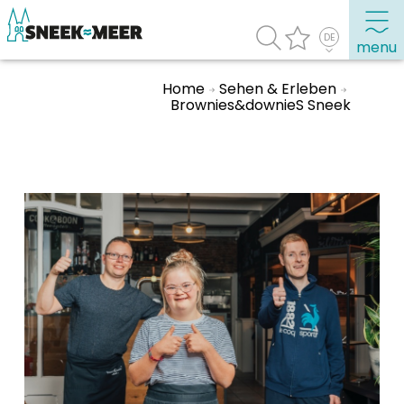
menu
Home
Sehen & Erleben
Brownies&downieS Sneek
Entdecken Sie Sneek
Informationen
Sneek besuchen
Highlights
Sehenswürdigkeiten
Sehen & Erleben
Essen, Trinken, Ausgehen
Wassersport
Übernachten